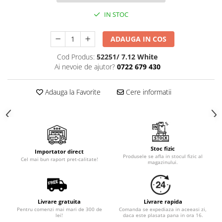
Cala
Petrecere fetite
Iasomie
IN STOC
Petrecere Baieti
Margarete
Petrecere Adulti
ADAUGA IN COS
Narcise
Wisteria
Cod Produs:
52251/ 7.12 White
Capete flori
Ai nevoie de ajutor?
0722 679 430
Cap minirosa
Adauga la Favorite
Cere informatii
Cap orhidee phalaenopsis
Crengi decorative
Ghirlande
Copaci si Plante
Stoc fizic
Flori artificiale la ghiveci
Importator direct
Produsele se afla in stocul fizic al
Cel mai bun raport pret-calitate!
magazinului.
Verdeata decorativa
Livrare gratuita
Livrare rapida
Pentru comenzi mai mari de 300 de
Comanda se expediaza in aceeasi zi,
lei!
daca este plasata pana in ora 16.