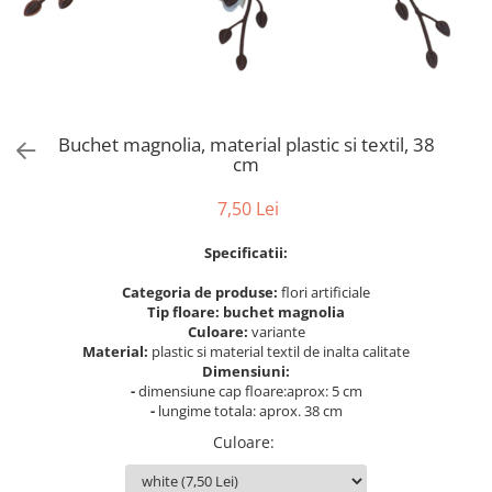
Bumbac
Kit-uri Baloane
Vaze din sticla
Cala
Rafii, clipsuri,pompe
Vase
Scabiosa
Accesorii petrecere
Vase din ceramica
Tropicale
Cake toppers
Mobilier urban
Buchete artificiale
Decoratiuni baloane
Buchet magnolia, material plastic si textil, 38
Scaune
Bujor
Ochelari party
cm
Crizantema
Bannere
7,50 Lei
Floarea soarelui
Lumanari aniversare
Hortensia
Ghirlande
Specificatii:
Lavanda
Lumanari si accesorii tort
Categoria de produse:
flori artificiale
Minirosa
Panou decorativ
Tip floare: buchet magnolia
Ranunculus
Pompoane
Culoare:
variante
Trandafir
Material:
plastic si material textil de inalta calitate
Rozete
Dimensiuni:
Mix de flori
Paturica Decor
-
dimensiune cap floare:aprox: 5 cm
Eucalipt
-
lungime totala: aprox. 38 cm
Cake topper
Flori de camp
Tun Confetti
Culoare
:
Bumbac
Petrecere Tematica