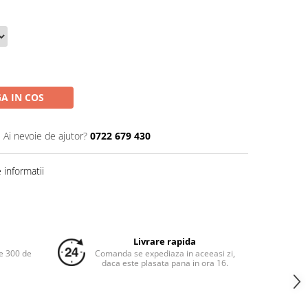
A IN COS
Ai nevoie de ajutor?
0722 679 430
informatii
Livrare rapida
e 300 de
Comanda se expediaza in aceeasi zi,
daca este plasata pana in ora 16.