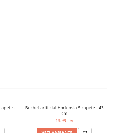
 capete -
Buchet artificial Hortensia 5 capete - 43
Fir artifi
cm
13,99 Lei
VEZI VARIANTE
V