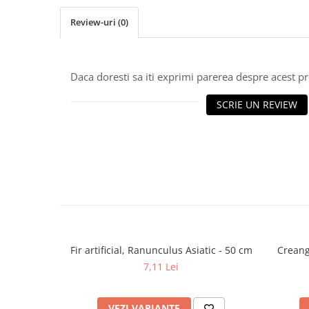
Cala
Petrecere fetite
Iasomie
Review-uri
(0)
Petrecere Baieti
Margarete
Petrecere Adulti
Narcise
Wisteria
Daca doresti sa iti exprimi parerea despre acest 
Capete flori
SCRIE UN REVIEW
Cap minirosa
Cap orhidee phalaenopsis
Crengi decorative
Ghirlande
Copaci si Plante
Flori artificiale la ghiveci
Verdeata decorativa
Fir artificial, Ranunculus Asiatic - 50 cm
Creanga
7,11 Lei
VEZI VARIANTE