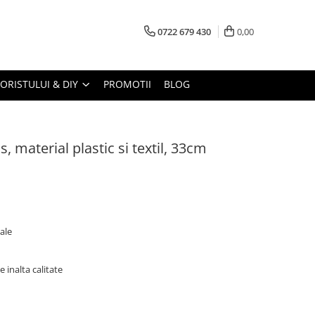
0722 679 430
0,00
LORISTULUI & DIY
PROMOTII
BLOG
 material plastic si textil, 33cm
iale
e inalta calitate