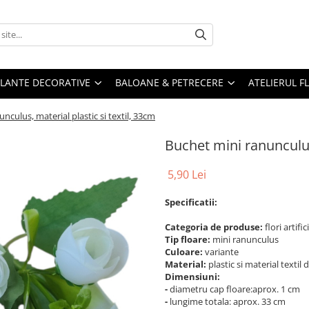
PLANTE DECORATIVE
BALOANE & PETRECERE
ATELIERUL F
nculus, material plastic si textil, 33cm
Buchet mini ranunculus,
5,90 Lei
Specificatii:
Categoria de produse:
flori artific
Tip floare:
mini ranunculus
Culoare:
variante
Material:
plastic si material textil d
Dimensiuni:
-
diametru cap floare:aprox. 1 cm
-
lungime totala: aprox. 33 cm