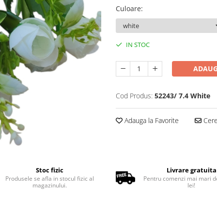
Culoare
:
IN STOC
ADAUG
Cod Produs:
52243/ 7.4 White
Adauga la Favorite
Cere 
Stoc fizic
Livrare gratuita
Produsele se afla in stocul fizic al
Pentru comenzi mai mari d
magazinului.
lei!