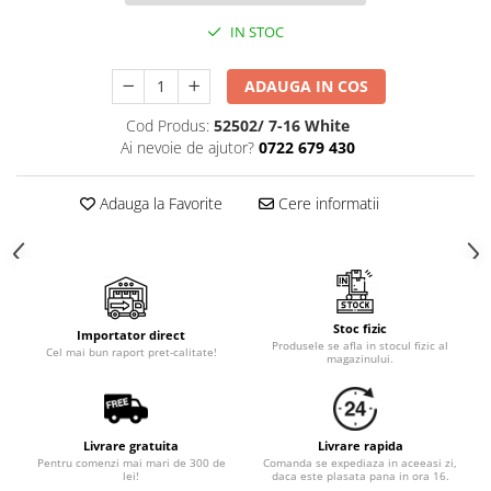
Cala
Petrecere fetite
Iasomie
IN STOC
Petrecere Baieti
Margarete
Petrecere Adulti
ADAUGA IN COS
Narcise
Wisteria
Cod Produs:
52502/ 7-16 White
Capete flori
Ai nevoie de ajutor?
0722 679 430
Cap minirosa
Adauga la Favorite
Cere informatii
Cap orhidee phalaenopsis
Crengi decorative
Ghirlande
Copaci si Plante
Stoc fizic
Flori artificiale la ghiveci
Importator direct
Produsele se afla in stocul fizic al
Cel mai bun raport pret-calitate!
magazinului.
Verdeata decorativa
Livrare gratuita
Livrare rapida
Pentru comenzi mai mari de 300 de
Comanda se expediaza in aceeasi zi,
lei!
daca este plasata pana in ora 16.