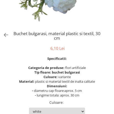
Bumbac
Kit-uri Baloane
Vaze din sticla
Cala
Rafii, clipsuri,pompe
Vase
Scabiosa
Accesorii petrecere
Vase din ceramica
Tropicale
Cake toppers
Mobilier urban
Buchete artificiale
Decoratiuni baloane
Buchet bulgarasi, material plastic si textil, 30
Scaune
Bujor
Ochelari party
cm
Crizantema
Bannere
6,10 Lei
Floarea soarelui
Lumanari aniversare
Hortensia
Ghirlande
Specificatii:
Lavanda
Lumanari si accesorii tort
Categoria de produse:
flori artificiale
Minirosa
Panou decorativ
Tip floare: buchet bulgarasi
Ranunculus
Pompoane
Culoare:
variante
Trandafir
Material:
plastic si material textil de inalta calitate
Rozete
Dimensiuni:
Mix de flori
Paturica Decor
-
diametru cap floare:aprox. 5 cm
Eucalipt
-
lungime totala: aprox. 30 cm
Cake topper
Flori de camp
Tun Confetti
Culoare
:
Bumbac
Petrecere Tematica