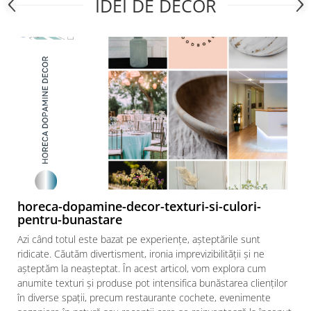
IDEI DE DECOR
Cala
Petrecere fetite
Iasomie
Petrecere Baieti
Margarete
Petrecere Adulti
Narcise
Wisteria
Capete flori
Cap minirosa
Cap orhidee phalaenopsis
Crengi decorative
Ghirlande
Copaci si Plante
horeca-dopamine-decor-texturi-si-culori-
Flori artificiale la ghiveci
pentru-bunastare
Verdeata decorativa
Azi când totul este bazat pe experiențe, așteptările sunt
ridicate. Căutăm divertisment, ironia imprevizibilității și ne
așteptăm la neașteptat. În acest articol, vom explora cum
anumite texturi și produse pot intensifica bunăstarea clienților
în diverse spații, precum restaurante cochete, evenimente